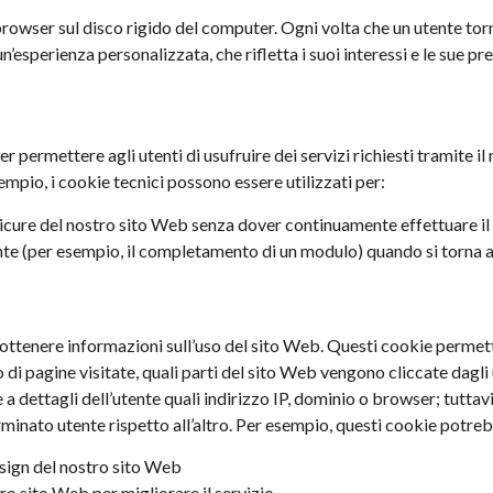
browser sul disco rigido del computer. Ogni volta che un utente torna
esperienza personalizzata, che rifletta i suoi interessi e le sue prefe
er permettere agli utenti di usufruire dei servizi richiesti tramite 
sempio, i cookie tecnici possono essere utilizzati per:
sicure del nostro sito Web senza dover continuamente effettuare il
ente (per esempio, il completamento di un modulo) quando si torna a
er ottenere informazioni sull’uso del sito Web. Questi cookie perme
o di pagine visitate, quali parti del sito Web vengono cliccate dagli u
 dettagli dell’utente quali indirizzo IP, dominio o browser; tuttav
minato utente rispetto all’altro. Per esempio, questi cookie potreb
design del nostro sito Web
tro sito Web per migliorare il servizio