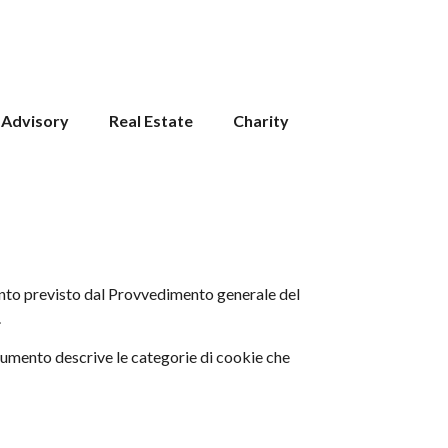
 Advisory
Real Estate
Charity
uanto previsto dal Provvedimento generale del
.
ocumento descrive le categorie di cookie che