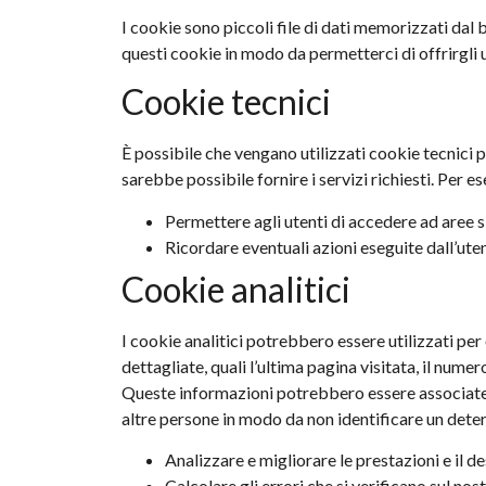
I cookie sono piccoli file di dati memorizzati dal 
questi cookie in modo da permetterci di offrirgli un’
Cookie tecnici
È possibile che vengano utilizzati cookie tecnici p
sarebbe possibile fornire i servizi richiesti. Per e
Permettere agli utenti di accedere ad aree 
Ricordare eventuali azioni eseguite dall’ut
Cookie analitici
I cookie analitici potrebbero essere utilizzati p
dettagliate, quali l’ultima pagina visitata, il numer
Queste informazioni potrebbero essere associate a
altre persone in modo da non identificare un deter
Analizzare e migliorare le prestazioni e il 
Calcolare gli errori che si verificano sul nos